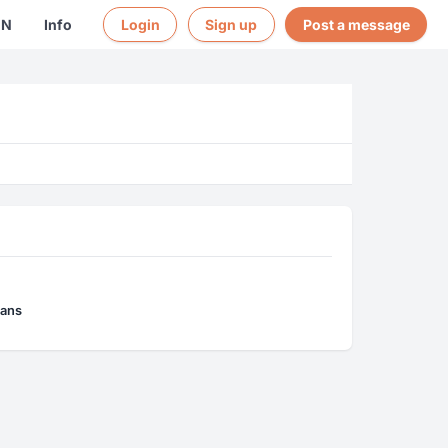
EN
Info
Login
Sign up
Post a message
mans