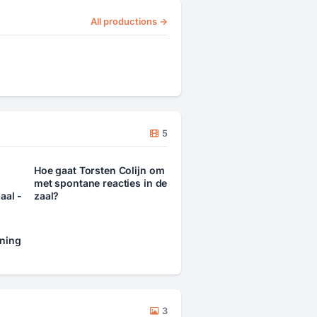
All productions →
5
Hoe gaat Torsten Colijn om
met spontane reacties in de
aal -
zaal?
ning
3