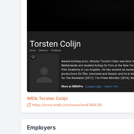
IMDb Torsten Colijn
https://www.imdb.com/name/nm4186429/
Employers