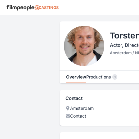
CASTINGS
Torsten
Actor, Direc
Amsterdam / N
Overview
Productions
1
Contact
Amsterdam
Contact