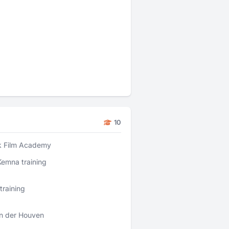
10
k Film Academy
Kemna training
training
an der Houven