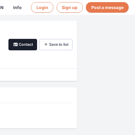
EN
Info
Login
Sign up
Post a message
Contact
Save to list