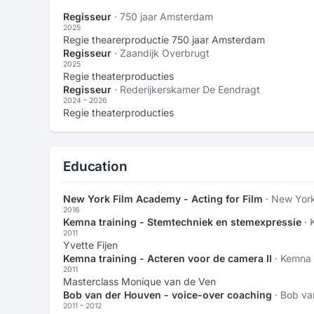
Regisseur
· 750 jaar Amsterdam
2025
Regie thearerproductie 750 jaar Amsterdam
Regisseur
· Zaandijk Overbrugt
2025
Regie theaterproducties
Regisseur
· Rederijkerskamer De Eendragt
2024 – 2026
Regie theaterproducties
Education
New York Film Academy - Acting for Film
· New Yor
2016
Kemna training - Stemtechniek en stemexpressie
· 
2011
Yvette Fijen
Kemna training - Acteren voor de camera II
· Kemna 
2011
Masterclass Monique van de Ven
Bob van der Houven - voice-over coaching
· Bob v
2011 – 2012