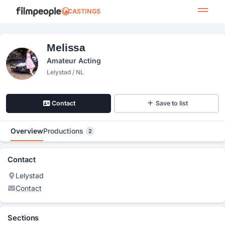
CASTINGS
Melissa
Amateur Acting
Lelystad / NL
Contact
Save to list
Overview
Productions
2
Contact
Lelystad
Contact
Sections