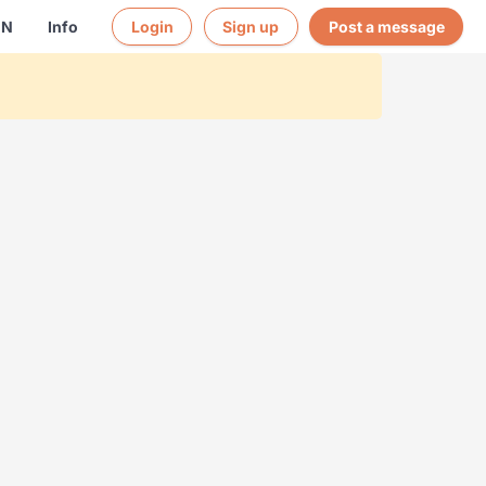
EN
Info
Login
Sign up
Post a message